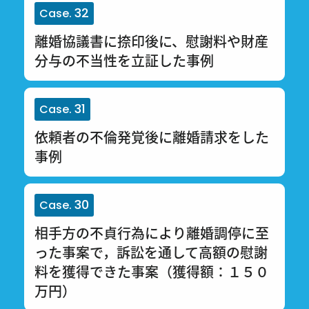
32
Case.
離婚協議書に捺印後に、慰謝料や財産
分与の不当性を立証した事例
31
Case.
依頼者の不倫発覚後に離婚請求をした
事例
30
Case.
相手方の不貞行為により離婚調停に至
った事案で，訴訟を通して高額の慰謝
料を獲得できた事案（獲得額：１５０
万円）