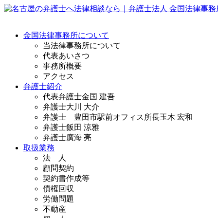
金国法律事務所について
当法律事務所について
代表あいさつ
事務所概要
アクセス
弁護士紹介
代表弁護士
金国 建吾
弁護士
大川 大介
弁護士 豊田市駅前オフィス所長
玉木 宏和
弁護士
飯田 涼雅
弁護士
廣海 亮
取扱業務
法 人
顧問契約
契約書作成等
債権回収
労働問題
不動産