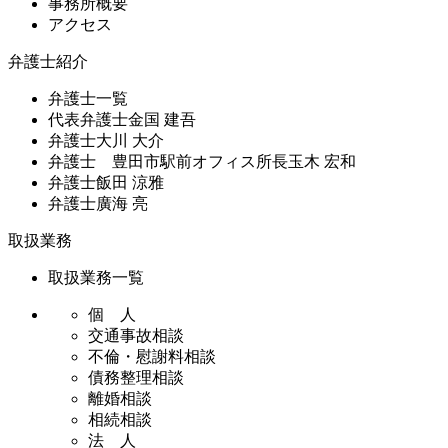
事務所概要
アクセス
弁護士紹介
弁護士一覧
代表弁護士
金国 建吾
弁護士
大川 大介
弁護士 豊田市駅前オフィス所長
玉木 宏和
弁護士
飯田 涼雅
弁護士
廣海 亮
取扱業務
取扱業務一覧
個 人
交通事故相談
不倫・慰謝料相談
債務整理相談
離婚相談
相続相談
法 人