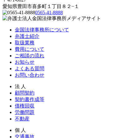
愛知県豊田市喜多町１丁目８２−１
0565-41-8888
金国法律事務所について
弁護士紹介
取扱業務
費用について
ご相談の流れ
お知らせ
よくある質問
お問い合わせ
法 人
顧問契約
契約書作成等
債権回収
労働問題
不動産
個 人
交通事故