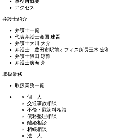
事務所概要
アクセス
弁護士紹介
弁護士一覧
代表弁護士
金国 建吾
弁護士
大川 大介
弁護士 豊田市駅前オフィス所長
玉木 宏和
弁護士
飯田 涼雅
弁護士
廣海 亮
取扱業務
取扱業務一覧
個 人
交通事故相談
不倫・慰謝料相談
債務整理相談
離婚相談
相続相談
法 人