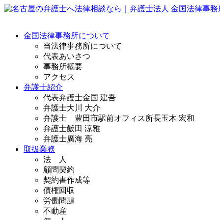
金国法律事務所について
当法律事務所について
代表あいさつ
事務所概要
アクセス
弁護士紹介
代表弁護士
金国 建吾
弁護士
大川 大介
弁護士 豊田市駅前オフィス所長
玉木 宏和
弁護士
飯田 涼雅
弁護士
廣海 亮
取扱業務
法 人
顧問契約
契約書作成等
債権回収
労働問題
不動産