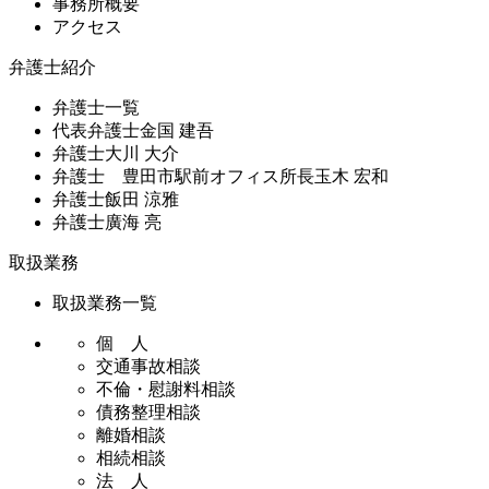
事務所概要
アクセス
弁護士紹介
弁護士一覧
代表弁護士
金国 建吾
弁護士
大川 大介
弁護士 豊田市駅前オフィス所長
玉木 宏和
弁護士
飯田 涼雅
弁護士
廣海 亮
取扱業務
取扱業務一覧
個 人
交通事故相談
不倫・慰謝料相談
債務整理相談
離婚相談
相続相談
法 人