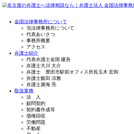
金国法律事務所について
当法律事務所について
代表あいさつ
事務所概要
アクセス
弁護士紹介
代表弁護士
金国 建吾
弁護士
大川 大介
弁護士 豊田市駅前オフィス所長
玉木 宏和
弁護士
飯田 涼雅
弁護士
廣海 亮
取扱業務
法 人
顧問契約
契約書作成等
債権回収
労働問題
不動産